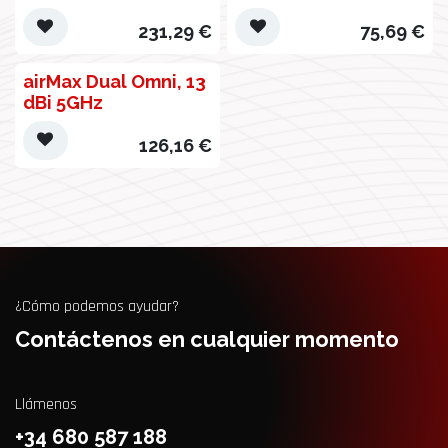
231,29
€
75,69
€
airMax Dual Omni, 13
dBi 5GHz
126,16
€
¿Cómo podemos ayudar?
Contáctenos en cualquier momento
Llámenos
+34 680 587 188