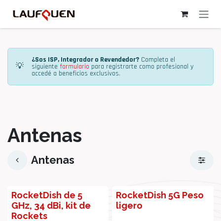
Ir al contenido
¿Sos ISP, Integrador o Revendedor?
Completa el
💡
siguiente
formulario
para registrarte como profesional y
accedé a beneficios exclusivos.
Antenas
Antenas
¡Promo!
¡Promo!
RocketDish de 5
RocketDish 5G Peso
GHz, 34 dBi, kit de
ligero
Rockets