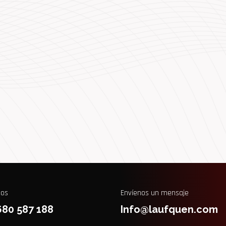
nos
Envíenos un mensaje
680 587 188
Info@laufquen.com