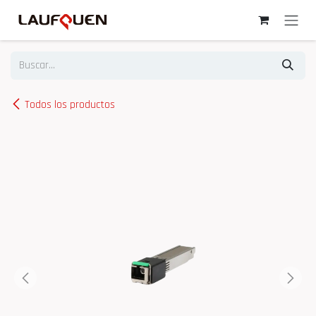
Ir al contenido
Todos los productos