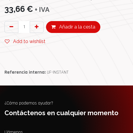
33,66
€
+ IVA
Añadir a la cesta
Add to wishlist
Referencia interna:
UF-INSTANT
¿Cómo podemos ayudar?
Contáctenos en cualquier momento
Llámenos