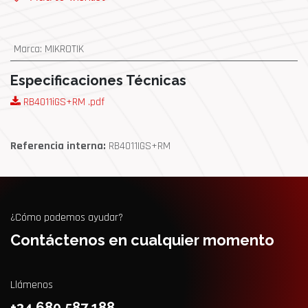
Marca
:
MIKROTIK
Especificaciones Técnicas
RB4011iGS+RM .pdf
Referencia interna:
RB4011IGS+RM
¿Cómo podemos ayudar?
Contáctenos en cualquier momento
Llámenos
+34 680 587 188