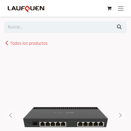
Ir al contenido
Todos los productos